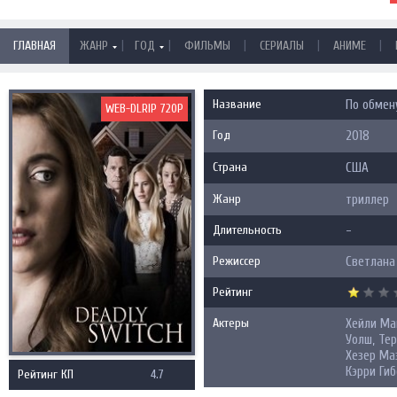
|
|
|
|
|
ГЛАВНАЯ
ЖАНР
ГОД
ФИЛЬМЫ
СЕРИАЛЫ
АНИМЕ
Название
По обмену
WEB-DLRIP 720P
Год
2018
Страна
США
Жанр
триллер
Длительность
-
Режиссер
Светлана
Рейтинг
Актеры
Хейли Ма
Уолш, Тер
Хезер Ма
Кэрри Гиб
Рейтинг КП
4.7