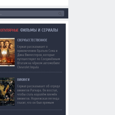
ФИЛЬМЫ И СЕРИАЛЫ
ПОПУЛЯРНЫЕ
СВЕРХЪЕСТЕСТВЕННОЕ
Сериал рассказывает о
приключениях братьев Сэма и
Дина Винчестеров, которые
путешествуют по Соединённым
Штатам на чёрном автомобиле
Chevrolet Impala
ВИКИНГИ
Сериал рассказывает об отряде
викингов Рагнара. Он восстал,
чтобы стать королём племён
викингов. Норвежская легенда
гласит, что он был прямым