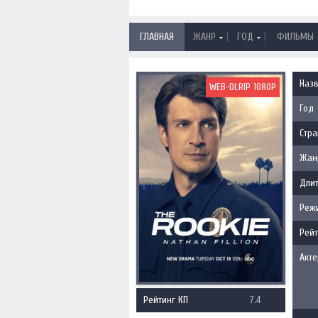
|
|
ГЛАВНАЯ
ЖАНР
ГОД
ФИЛЬМЫ
Наз
WEB-DLRIP 1080P
Год
Стра
Жан
Длит
Реж
Рейт
Акт
Рейтинг КП
7.4