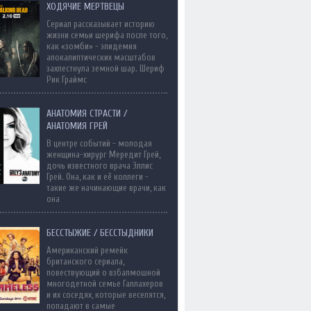
ХОДЯЧИЕ МЕРТВЕЦЫ
Сериал рассказывает историю
жизни семьи шерифа после того,
как «зомби» - эпидемия
апокалиптических масштабов
захлестнула земной шар. Шериф
Рик Граймс
АНАТОМИЯ СТРАСТИ /
АНАТОМИЯ ГРЕЙ
В центре событий - молодая
женщина-хирург Мередит Грей,
дочь известного врача Эллис
Грей. Она, как и её коллеги -
такие же начинающие врачи, как
она
БЕССТЫЖИЕ / БЕССТЫДНИКИ
Американский ремейк
британского сериала,
повествующий о взбалмошной
многодетной семье Галлахеров
и их соседях, которые веселятся,
попадают в самые