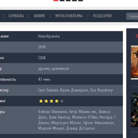
|
|
|
|
СЕРИАЛЫ
АНИМЕ
МУЛЬТФИЛЬМЫ
ПОДБОРКИ
вание
Новобранец
2018
на
США
р
драма, криминал
ельность
43 мин.
иссер
Грег Биман, Адам Дэвидсон, Тоа Фрейзер
инг
еры
Нэйтан Филлион, Титус Макин мл., Алисса
Диас, Эрик Винтер, Мелисса О'Нил, Ричард Т.
Джонс, Мерседес Масон, Эфтон Уильямсон,
Марсей Монро, Дэвид ДеСантос