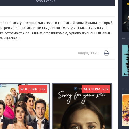
сезон серия
 особенно для уроженца маленького городка Джона Нолана, который
ь, решил воплотить в жизнь давнюю мечту и присоединиться к
чка встречают с понятным скептицизмом, однако жизненный опыт,
мущество....
Вчера, 09:29
WEB-DLRIP 720P
WEB-DLRIP 720P