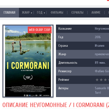
|
|
|
|
|
ГЛАВНАЯ
ЖАНР
ГОД
ФИЛЬМЫ
СЕРИАЛЫ
АНИМЕ
Название
Неугомонн
WEB-DLRIP 720P
Год
2016
Страна
Италия
Жанр
приключе
Длительность
89 мин.
Режиссер
Фабио Бо
Рейтинг
Актеры
Samuele B
Turri
ОПИСАНИЕ НЕУГОМОННЫЕ / I CORMORANI (2