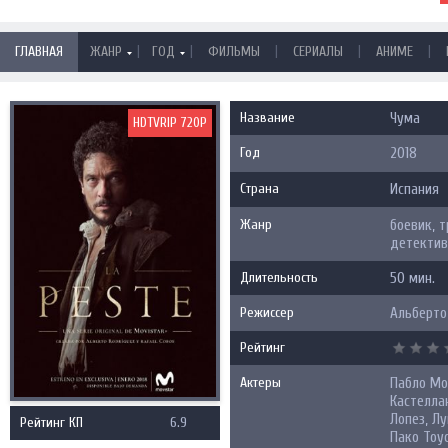
|
|
|
|
|
ГЛАВНАЯ
ЖАНР
ГОД
ФИЛЬМЫ
СЕРИАЛЫ
АНИМЕ
Название
Чума
HDTVRIP 720P
Год
2018
Страна
Испания
Жанр
боевик, т
детектив
Длительность
50 мин.
Режиссер
Альберто 
Рейтинг
Актеры
Пабло Мо
Кастелла
Лопез, Лу
Рейтинг КП
6.9
Пако Тоус