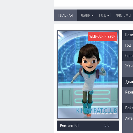
|
|
ГЛАВНАЯ
ЖАНР
ГОД
ФИЛЬМЫ
Наз
WEB-DLRIP 720P
Год
Стра
Жан
Длит
Реж
Рейт
Акт
Рейтинг КП
5.6