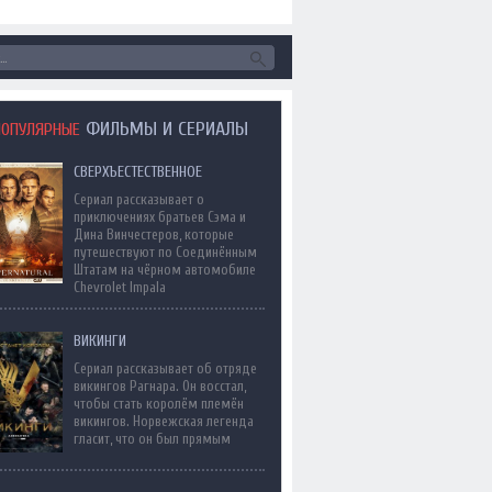
ФИЛЬМЫ И СЕРИАЛЫ
ПОПУЛЯРНЫЕ
СВЕРХЪЕСТЕСТВЕННОЕ
Сериал рассказывает о
приключениях братьев Сэма и
Дина Винчестеров, которые
путешествуют по Соединённым
Штатам на чёрном автомобиле
Chevrolet Impala
ВИКИНГИ
Сериал рассказывает об отряде
викингов Рагнара. Он восстал,
чтобы стать королём племён
викингов. Норвежская легенда
гласит, что он был прямым