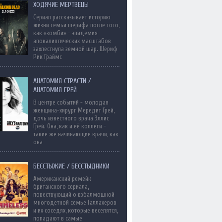
ХОДЯЧИЕ МЕРТВЕЦЫ
Сериал рассказывает историю
жизни семьи шерифа после того,
как «зомби» - эпидемия
апокалиптических масштабов
захлестнула земной шар. Шериф
Рик Граймс
АНАТОМИЯ СТРАСТИ /
АНАТОМИЯ ГРЕЙ
В центре событий - молодая
женщина-хирург Мередит Грей,
дочь известного врача Эллис
Грей. Она, как и её коллеги -
такие же начинающие врачи, как
она
БЕССТЫЖИЕ / БЕССТЫДНИКИ
Американский ремейк
британского сериала,
повествующий о взбалмошной
многодетной семье Галлахеров
и их соседях, которые веселятся,
попадают в самые