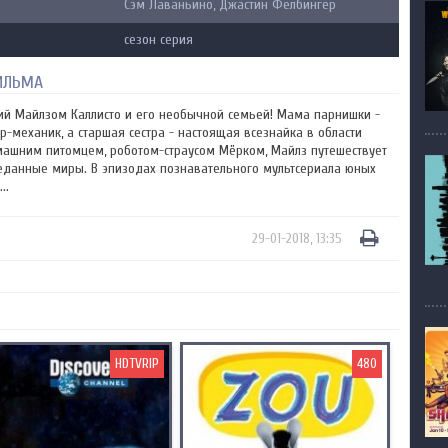
Сэм Лаваньино, Джастин Фелбингер
сезон серия
ИЛЬМА
й Майлзом Каллисто и его необычной семьей! Мама парнишки -
р-механик, а старшая сестра - настоящая всезнайка в области
омашним питомцем, роботом-страусом Мёрком, Майлз путешествует
веданные миры. В эпизодах познавательного мультсериала юных
..
29-01-2018, 13:35
HDTVRIP
480