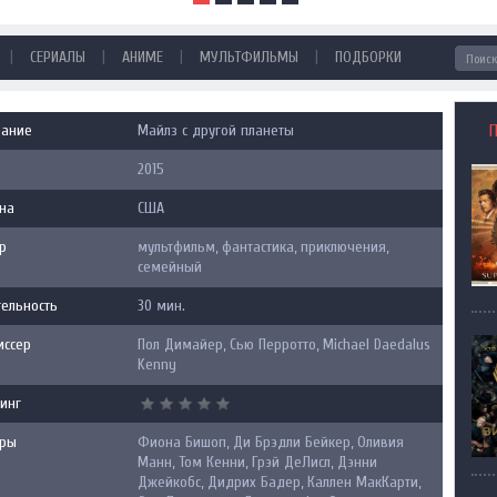
|
|
|
|
СЕРИАЛЫ
АНИМЕ
МУЛЬТФИЛЬМЫ
ПОДБОРКИ
вание
Майлз с другой планеты
2015
на
США
р
мультфильм, фантастика, приключения,
семейный
ельность
30 мин.
иссер
Пол Димайер, Сью Перротто, Michael Daedalus
Kenny
инг
еры
Фиона Бишоп, Ди Брэдли Бейкер, Оливия
Манн, Том Кенни, Грэй ДеЛисл, Дэнни
Джейкобс, Дидрих Бадер, Каллен МакКарти,