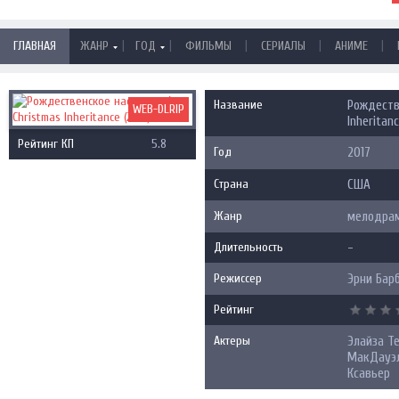
|
|
|
|
|
ГЛАВНАЯ
ЖАНР
ГОД
ФИЛЬМЫ
СЕРИАЛЫ
АНИМЕ
Название
Рождеств
WEB-DLRIP
Inheritanc
Рейтинг КП
5.8
Год
2017
Страна
США
Жанр
мелодра
Длительность
-
Режиссер
Эрни Бар
Рейтинг
Актеры
Элайза Т
МакДауэл
Ксавьер