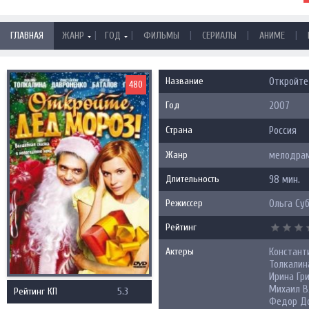
|
|
|
|
|
ГЛАВНАЯ
ЖАНР
ГОД
ФИЛЬМЫ
СЕРИАЛЫ
АНИМЕ
Название
Откройте
480
Год
2007
Страна
Россия
Жанр
мелодрам
Длительность
98 мин.
Режиссер
Ольга Су
Рейтинг
Актеры
Констант
Толкалина
Ирина Гр
Михаил В
Рейтинг КП
5.3
Федор Д