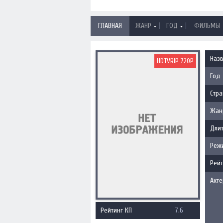
|
|
ГЛАВНАЯ
ЖАНР
ГОД
ФИЛЬМЫ
Наз
HDTVRIP 720P
Год
Стра
Жан
Длит
Реж
Рейт
Акт
Рейтинг КП
7.6