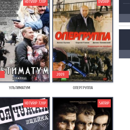
HDTVRIP 720P
DVDRIP
5
2009
УЛЬТИМАТУМ
ОПЕРГРУППА
HDTVRIP 720P
SATRIP