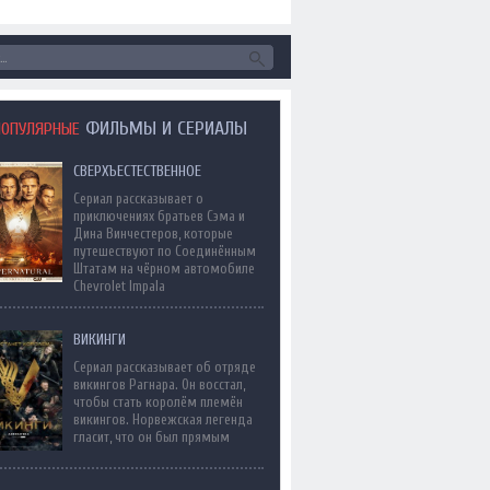
ФИЛЬМЫ И СЕРИАЛЫ
ПОПУЛЯРНЫЕ
СВЕРХЪЕСТЕСТВЕННОЕ
Сериал рассказывает о
приключениях братьев Сэма и
Дина Винчестеров, которые
путешествуют по Соединённым
Штатам на чёрном автомобиле
Chevrolet Impala
ВИКИНГИ
Сериал рассказывает об отряде
викингов Рагнара. Он восстал,
чтобы стать королём племён
викингов. Норвежская легенда
гласит, что он был прямым