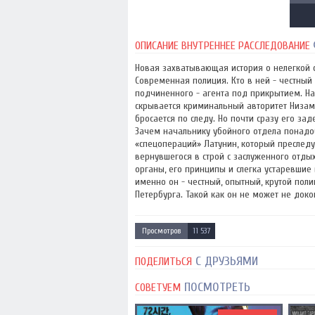
ОПИСАНИЕ ВНУТРЕННЕЕ РАССЛЕДОВАНИЕ
Новая захватывающая история о нелегкой 
Современная полиция. Кто в ней - честный 
подчиненного - агента под прикрытием. Нак
скрывается криминальный авторитет Низамо
бросается по следу. Но почти сразу его за
Зачем начальнику убойного отдела понадоби
«спецопераций» Латунин, который преследу
вернувшегося в строй с заслуженного отды
органы, его принципы и слегка устаревшие
именно он - честный, опытный, крутой пол
Петербурга. Такой как он не может не доко
Просмотров
11 537
С ДРУЗЬЯМИ
ПОДЕЛИТЬСЯ
ПОСМОТРЕТЬ
СОВЕТУЕМ