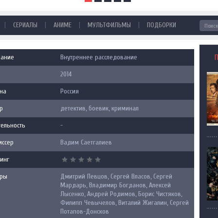
|
|
|
|
СЕРИАЛЫ
АНИМЕ
МУЛЬТФИЛЬМЫ
ПОДБОРКИ
вание
Внутреннее расследование
2014
на
Россия
р
детектив, боевик, криминал
ельность
-
иссер
Вадим Саетгалиев
инг
еры
Дмитрий Певцов, Сергей Власов, Сергей
Мардарь, Владимир Богданов, Алексей
Лысенко, Андрей Родимов, Борис Чистяков,
Филипп Чевычелов, Виталий Жигалин, Сергей
Потапов-Донсков