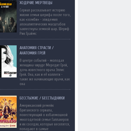
ХОДЯЧИЕ МЕРТВЕЦЫ
Сериал рассказывает историю
жизни семьи шерифа после того,
как «зомби» - эпидемия
апокалиптических масштабов
захлестнула земной шар. Шериф
Рик Граймс
АНАТОМИЯ СТРАСТИ /
АНАТОМИЯ ГРЕЙ
В центре событий - молодая
женщина-хирург Мередит Грей,
дочь известного врача Эллис
Грей. Она, как и её коллеги -
такие же начинающие врачи, как
она
БЕССТЫЖИЕ / БЕССТЫДНИКИ
Американский ремейк
британского сериала,
повествующий о взбалмошной
многодетной семье Галлахеров
и их соседях, которые веселятся,
попадают в самые