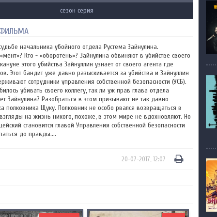
сезон серия
ФИЛЬМА
судьбе начальника убойного отдела Рустема Зайнулина.
«мент»? Кто - «оборотень»? Зайнулина обвиняют в убийстве своего
ануне этого убийства Зайнуллин узнает от своего агента где
в. Этот бандит уже давно разыскивается за убийства и Зайнуллин
держивают сотрудники управления собственной безопасности (УСБ).
лось убивать своего коллегу, так ли уж прав глава отдела
ет Зайнулина? Разобраться в этом призывают не так давно
ха полковника Щуку. Полковник не особо рвался возвращаться в
 взгляды на жизнь никого, похоже, в этом мире не вдохновляют. Но
ицейский становится главой Управления собственной безопасности
паться до правды....
20-07-2017, 12:07