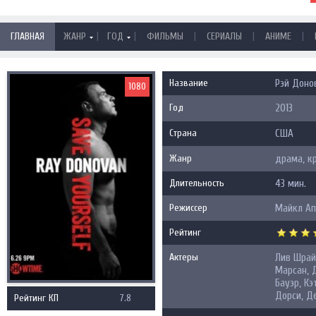
|
|
|
|
|
ГЛАВНАЯ
ЖАНР
ГОД
ФИЛЬМЫ
СЕРИАЛЫ
АНИМЕ
Название
Рэй Доно
1080
Год
2013
Страна
США
Жанр
драма, к
Длительность
43 мин.
Режиссер
Майкл Ап
Рейтинг
Актеры
Лив Шрай
Марсан, 
Бауэр, Кэ
Дорси, Д
Рейтинг КП
7.8