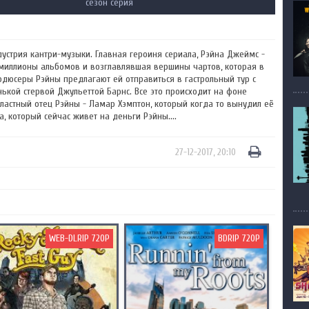
сезон серия
дустрия кантри-музыки. Главная героиня сериала, Рэйна Джеймс -
миллионы альбомов и возглавлявшая вершины чартов, которая в
родюсеры Рэйны предлагают ей отправиться в гастрольный тур с
ькой стервой Джульеттой Барнс. Все это происходит на фоне
властный отец Рэйны - Ламар Хэмптон, который когда то вынудил её
 который сейчас живет на деньги Рэйны....
27-12-2017, 20:10
WEB-DLRIP 720P
BDRIP 720P