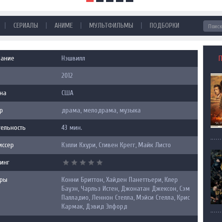
|
|
|
|
СЕРИАЛЫ
АНИМЕ
МУЛЬТФИЛЬМЫ
ПОДБОРКИ
вание
Нэшвилл
2012
на
США
р
драма, мелодрама, музыка
ельность
43 мин.
иссер
Кэлли Кхури, Стивен Крегг, Майк Листо
инг
еры
Конни Бриттон, Хайден Панеттьери, Клер
Бауэн, Чарльз Истен, Джонатан Джексон, Сэм
Палладио, Леннон Стелла, Мэйси Стелла, Крис
Кармак, Дэвид Элфорд