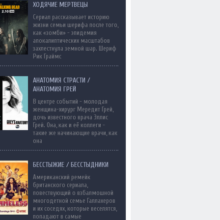
ХОДЯЧИЕ МЕРТВЕЦЫ
Сериал рассказывает историю
жизни семьи шерифа после того,
как «зомби» - эпидемия
апокалиптических масштабов
захлестнула земной шар. Шериф
Рик Граймс
АНАТОМИЯ СТРАСТИ /
АНАТОМИЯ ГРЕЙ
В центре событий - молодая
женщина-хирург Мередит Грей,
дочь известного врача Эллис
Грей. Она, как и её коллеги -
такие же начинающие врачи, как
она
БЕССТЫЖИЕ / БЕССТЫДНИКИ
Американский ремейк
британского сериала,
повествующий о взбалмошной
многодетной семье Галлахеров
и их соседях, которые веселятся,
попадают в самые