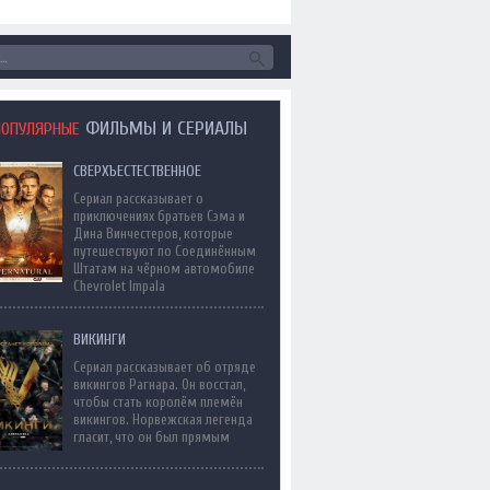
ФИЛЬМЫ И СЕРИАЛЫ
ПОПУЛЯРНЫЕ
СВЕРХЪЕСТЕСТВЕННОЕ
Сериал рассказывает о
приключениях братьев Сэма и
Дина Винчестеров, которые
путешествуют по Соединённым
Штатам на чёрном автомобиле
Chevrolet Impala
ВИКИНГИ
Сериал рассказывает об отряде
викингов Рагнара. Он восстал,
чтобы стать королём племён
викингов. Норвежская легенда
гласит, что он был прямым