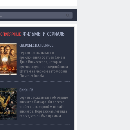
ФИЛЬМЫ И СЕРИАЛЫ
ПОПУЛЯРНЫЕ
СВЕРХЪЕСТЕСТВЕННОЕ
Сериал рассказывает о
приключениях братьев Сэма и
Дина Винчестеров, которые
путешествуют по Соединённым
Штатам на чёрном автомобиле
Chevrolet Impala
ВИКИНГИ
Сериал рассказывает об отряде
викингов Рагнара. Он восстал,
чтобы стать королём племён
викингов. Норвежская легенда
гласит, что он был прямым