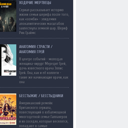
ХОДЯЧИЕ МЕРТВЕЦЫ
Сериал рассказывает историю
жизни семьи шерифа после того,
как «зомби» - эпидемия
апокалиптических масштабов
захлестнула земной шар. Шериф
Рик Граймс
АНАТОМИЯ СТРАСТИ /
АНАТОМИЯ ГРЕЙ
В центре событий - молодая
женщина-хирург Мередит Грей,
дочь известного врача Эллис
Грей. Она, как и её коллеги -
такие же начинающие врачи, как
она
БЕССТЫЖИЕ / БЕССТЫДНИКИ
Американский ремейк
британского сериала,
повествующий о взбалмошной
многодетной семье Галлахеров
и их соседях, которые веселятся,
попадают в самые