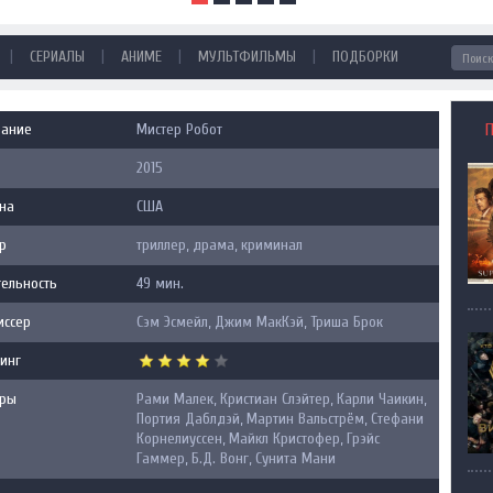
|
|
|
|
СЕРИАЛЫ
АНИМЕ
МУЛЬТФИЛЬМЫ
ПОДБОРКИ
вание
Мистер Робот
2015
на
США
р
триллер, драма, криминал
ельность
49 мин.
иссер
Сэм Эсмейл, Джим МакКэй, Триша Брок
инг
еры
Рами Малек, Кристиан Слэйтер, Карли Чаикин,
Портия Даблдэй, Мартин Вальстрём, Стефани
Корнелиуссен, Майкл Кристофер, Грэйс
Гаммер, Б.Д. Вонг, Сунита Мани