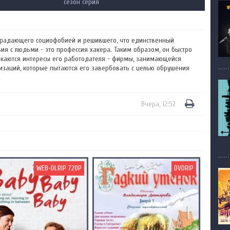
сезон серия
страдающего социофобией и решившего, что единственный
я с людьми - это профессия хакера. Таким образом, он быстро
секаются интересы его работодателя - фирмы, занимающейся
изаций, которые пытаются его завербовать с целью обрушения
.
Вчера, 12:52
WEB-DLRIP 720P
DVDRIP