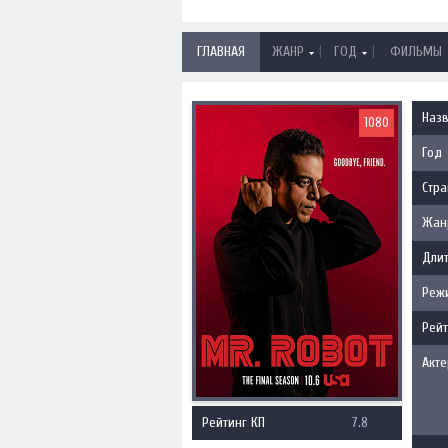
|
|
ГЛАВНАЯ
ЖАНР
ГОД
ФИЛЬМЫ
Наз
1080
Год
Стра
Жан
Длит
Реж
Рейт
Акт
Рейтинг КП
7.8