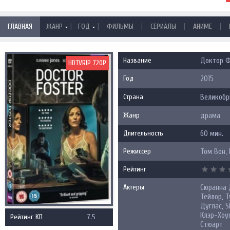
|
|
|
|
|
ГЛАВНАЯ
ЖАНР
ГОД
ФИЛЬМЫ
СЕРИАЛЫ
АНИМЕ
Название
Доктор Ф
HDTVRIP 720P
Год
2015
Страна
Великобр
Жанр
драма
Длительность
60 мин.
Режиссер
Том Вон,
Рейтинг
Актеры
Сюранна 
Тейлор, 
Дуглас, S
Клэр-Хоу
Рейтинг КП
7.5
Стюарт