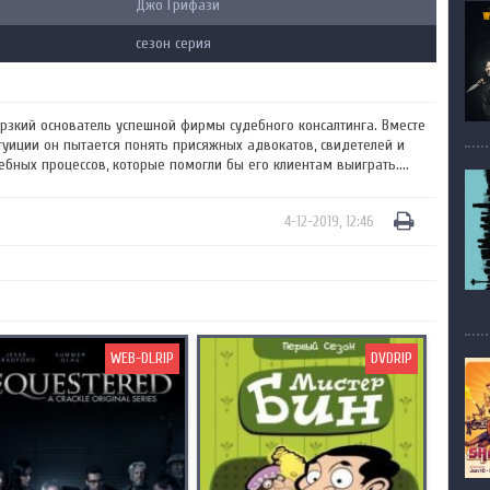
Джо Грифази
сезон серия
рзкий основатель успешной фирмы судебного консалтинга. Вместе
уиции он пытается понять присяжных адвокатов, свидетелей и
ебных процессов, которые помогли бы его клиентам выиграть....
4-12-2019, 12:46
WEB-DLRIP
DVDRIP