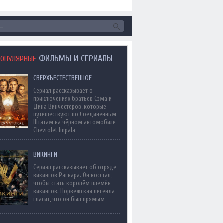
ФИЛЬМЫ И СЕРИАЛЫ
ПОПУЛЯРНЫЕ
СВЕРХЪЕСТЕСТВЕННОЕ
Сериал рассказывает о
приключениях братьев Сэма и
Дина Винчестеров, которые
путешествуют по Соединённым
Штатам на чёрном автомобиле
Chevrolet Impala
ВИКИНГИ
Сериал рассказывает об отряде
викингов Рагнара. Он восстал,
чтобы стать королём племён
викингов. Норвежская легенда
гласит, что он был прямым