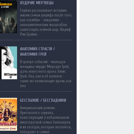
ХОДЯЧИЕ МЕРТВЕЦЫ
Сериал рассказывает историю
жизни семьи шерифа после того,
как «зомби» - эпидемия
апокалиптических масштабов
захлестнула земной шар. Шериф
Рик Граймс
АНАТОМИЯ СТРАСТИ /
АНАТОМИЯ ГРЕЙ
В центре событий - молодая
женщина-хирург Мередит Грей,
дочь известного врача Эллис
Грей. Она, как и её коллеги -
такие же начинающие врачи, как
она
БЕССТЫЖИЕ / БЕССТЫДНИКИ
Американский ремейк
британского сериала,
повествующий о взбалмошной
многодетной семье Галлахеров
и их соседях, которые веселятся,
попадают в самые