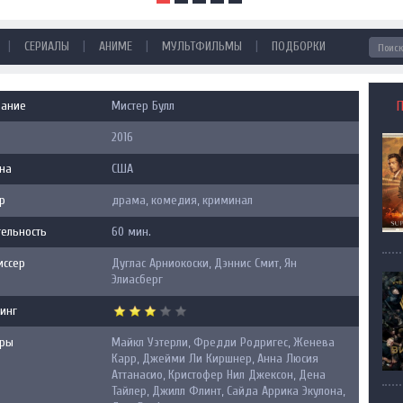
|
|
|
|
СЕРИАЛЫ
АНИМЕ
МУЛЬТФИЛЬМЫ
ПОДБОРКИ
вание
Мистер Булл
2016
на
США
р
драма, комедия, криминал
ельность
60 мин.
иссер
Дуглас Арниокоски, Дэннис Смит, Ян
Элиасберг
инг
еры
Майкл Уэтерли, Фредди Родригес, Женева
Карр, Джейми Ли Киршнер, Анна Люсия
Аттанасио, Кристофер Нил Джексон, Дена
Тайлер, Джилл Флинт, Сайда Аррика Экулона,