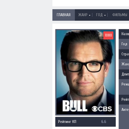
|
|
ГЛАВНАЯ
ЖАНР
ГОД
ФИЛЬМЫ
Наз
1080
Год
Стра
Жан
Длит
Реж
Рейт
Акт
Рейтинг КП
6.6