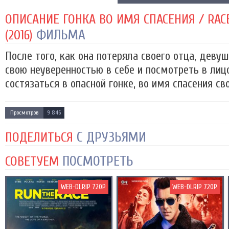
ОПИСАНИЕ ГОНКА ВО ИМЯ СПАСЕНИЯ / RAC
ФИЛЬМА
(2016)
После того, как она потеряла своего отца, деву
свою неуверенностью в себе и посмотреть в лиц
состязаться в опасной гонке, во имя спасения св
Просмотров
9 846
С ДРУЗЬЯМИ
ПОДЕЛИТЬСЯ
ПОСМОТРЕТЬ
СОВЕТУЕМ
WEB-DLRIP 720P
WEB-DLRIP 720P