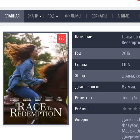
|
|
|
|
|
ГЛАВНАЯ
ЖАНР
ГОД
ФИЛЬМЫ
СЕРИАЛЫ
АНИМЕ
Название
Гонка во 
720
Redemptio
Год
2016
Страна
США
Жанр
драма, с
Длительность
82 мин.
Режиссер
Teddy Sm
Рейтинг
Актеры
Даниэль 
Флауэрс,
Мерфи, Эм
Джереми 