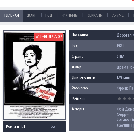
|
|
|
|
|
ГЛАВНАЯ
ЖАНР
ГОД
ФИЛЬМЫ
СЕРИАЛЫ
АНИМЕ
Название
Дорогая 
WEB-DLRIP 720P
Год
1981
Страна
США
Жанр
драма, б
Длительность
129 мин.
Режиссер
Фрэнк Пе
Рейтинг
Актеры
Фэй Дана
Форрест,
Рутаня Ол
Жослин Б
Рейтинг КП
5.7