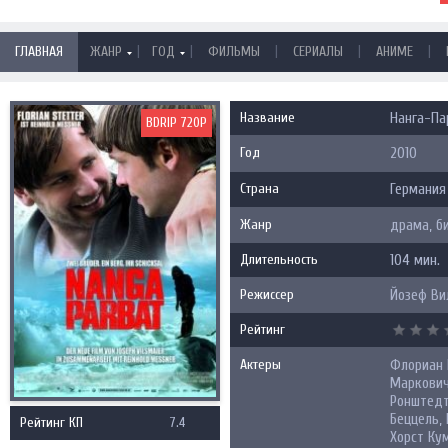
|
|
|
|
|
ГЛАВНАЯ
ЖАНР
ГОД
ФИЛЬМЫ
СЕРИАЛЫ
АНИМЕ
Название
Нанга-Пар
BDRIP 720P
Год
2010
Страна
Германия
Жанр
драма, б
Длительность
104 мин.
Режиссер
Йозеф Ви
Рейтинг
Актеры
Флориан 
Маркович
Ронштедт
Беццель,
Рейтинг КП
7.4
Хорст Ку