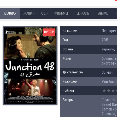
|
|
|
|
|
ГЛАВНАЯ
ЖАНР
ГОД
ФИЛЬМЫ
СЕРИАЛЫ
АНИМЕ
Название
Перекрест
DVDRIP
Год
2016
Страна
Израиль
,
Жанр
боевик, т
биографи
Длительность
95 мин.
Режиссер
Уди Алон
Рейтинг
Актеры
Тамер Наф
Saeed Das
Sameh «S
Салиман,