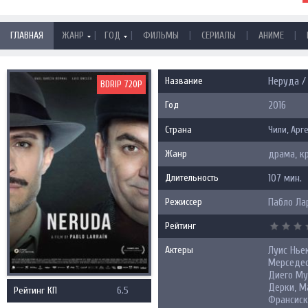
|
|
|
|
|
ГЛАВНАЯ
ЖАНР
ГОД
ФИЛЬМЫ
СЕРИАЛЫ
АНИМЕ
Название
Неруда / 
BDRIP 720P
Год
2016
Страна
Чили
,
Арг
Жанр
драма, к
Длительность
107 мин.
Режиссер
Пабло Ла
Рейтинг
Актеры
Луис Ньек
Мерседес
Диего Му
Дерки, Ма
Рейтинг КП
6.5
Франсиск