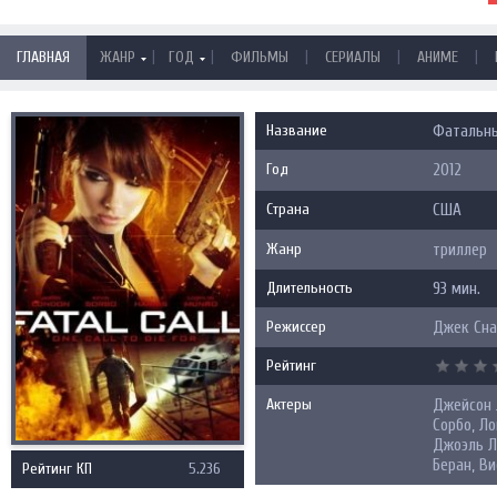
|
|
|
|
|
ГЛАВНАЯ
ЖАНР
ГОД
ФИЛЬМЫ
СЕРИАЛЫ
АНИМЕ
Название
Фатальный
Год
2012
Страна
США
Жанр
триллер
Длительность
93 мин.
Режиссер
Джек Сн
Рейтинг
Актеры
Джейсон 
Сорбо, Ло
Джоэль Л
Беран, Ви
Рейтинг КП
5.236