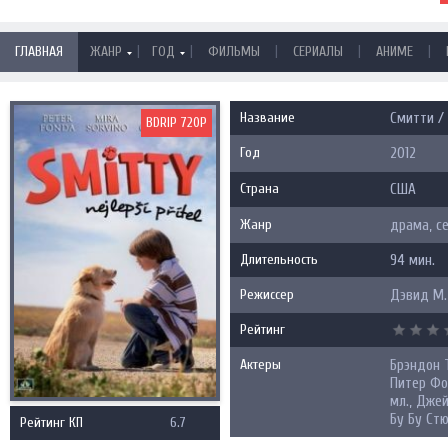
|
|
|
|
|
ГЛАВНАЯ
ЖАНР
ГОД
ФИЛЬМЫ
СЕРИАЛЫ
АНИМЕ
Название
Смитти / 
BDRIP 720P
Год
2012
Страна
США
Жанр
драма, с
Длительность
94 мин.
Режиссер
Дэвид М.
Рейтинг
Актеры
Брэндон 
Питер Фо
мл., Дже
Бу Бу Стю
Рейтинг КП
6.7