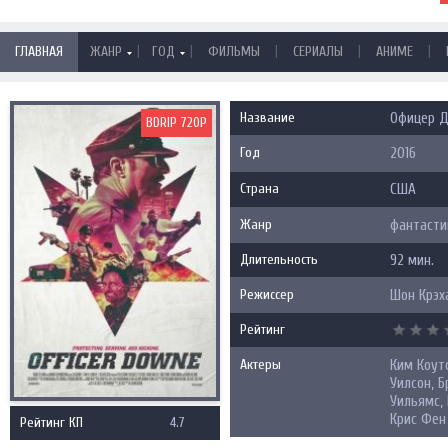
|
|
|
|
|
ГЛАВНАЯ
ЖАНР
ГОД
ФИЛЬМЫ
СЕРИАЛЫ
АНИМЕ
Название
Офицер До
BDRIP 720P
Год
2016
Страна
США
Жанр
фантасти
Длительность
92 мин.
Режиссер
Шон Крэх
Рейтинг
Актеры
Ким Коутс
Уилсон, Б
Уильямс,
Крис Фен
Рейтинг КП
4.7