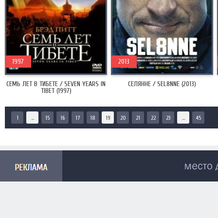
1997
2013
СЕМЬ ЛЕТ В ТИБЕТЕ / SEVEN YEARS IN
СЕЛЯННЕ / SEL8NNE (2013)
TIBET (1997)
1
...
15
16
17
18
19
20
21
22
23
...
45