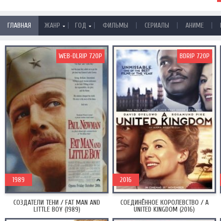
|
|
|
|
|
ГЛАВНАЯ
ЖАНР
ГОД
ФИЛЬМЫ
СЕРИАЛЫ
АНИМЕ
WEB-DLRIP 720P
BDRIP 720P
1989
2016
СОЗДАТЕЛИ ТЕНИ / FAT MAN AND
СОЕДИНЁННОЕ КОРОЛЕВСТВО / A
LITTLE BOY (1989)
UNITED KINGDOM (2016)